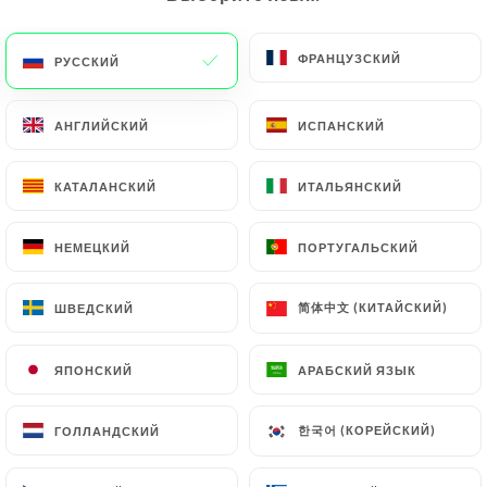
ФРАНЦУЗСКИЙ
ФРАНЦУЗСКИЙ
РУССКИЙ
РУССКИЙ
62 МНЕНИЙ
RESTAURANT ÉTHIOPIEN
АНГЛИЙСКИЙ
АНГЛИЙСКИЙ
ИСПАНСКИЙ
ИСПАНСКИЙ
264 Rue Duguesclin
69003 Lyon France
КАТАЛАНСКИЙ
КАТАЛАНСКИЙ
ИТАЛЬЯНСКИЙ
ИТАЛЬЯНСКИЙ
НЕМЕЦКИЙ
НЕМЕЦКИЙ
ПОРТУГАЛЬСКИЙ
ПОРТУГАЛЬСКИЙ
简体中文 (КИТАЙСКИЙ)
简体中文 (КИТАЙСКИЙ)
ШВЕДСКИЙ
ШВЕДСКИЙ
ЯПОНСКИЙ
ЯПОНСКИЙ
АРАБСКИЙ ЯЗЫК
АРАБСКИЙ ЯЗЫК
한국어 (КОРЕЙСКИЙ)
한국어 (КОРЕЙСКИЙ)
ГОЛЛАНДСКИЙ
ГОЛЛАНДСКИЙ
Кто мы?